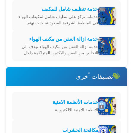
عملنا تنظيفاً دقيقاً للكويلات، وهي الجزء الحيوي
خدمة تنظيف شامل للمكيف
في مكيف الهواء الذي يحتاج إلى صيانة دورية.
خدماتنا تركز على تنظيف شامل لمكيفات الهواء
نحرص على استخدام مواد تنظيف آمنة وفعالة
في المنطقة الشرقية السعودية، حيث نهتم
للح
بتوفير بيئة داخلية صحية ومريحة. يتضمن خدماتنا
عمليات تنظيف دقيقة لجميع أجزاء المكيف، بما
خدمة ازالة العفن من مكيف الهواء
في ذلك المرشحات، المبخر، والمكثف، لضمان
خدمة ازالة العفن من مكيف الهواء تهدف إلى
إزالة الأتربة، العفن، والجراثيم. كما نستخدم م
التخلص من العفن والبكتيريا المتراكمة داخل
أنظمة التكييف، مما يساهم في تحسين جودة
الهواء وصحة المناخ الداخلي. تقدم شركتنا
خدمات ازالة العفن من مكيف الهواء في
تصنيفات أخرى
المنطقة الشرقية السعودية بأعلى معايير الجودة
والاحترافية
خدمات الأنظمة الامنية
الأنظمة الأمنية الالكترونية
مكافحة الحشرات