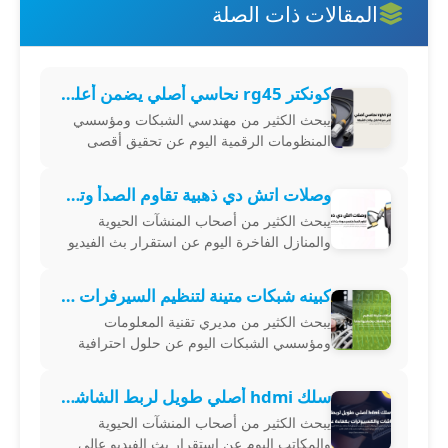
المقالات ذات الصلة
كونكتر rg45 نحاسي أصلي يضمن أعلى سرعة لنقل بيانات الشبكة
يبحث الكثير من مهندسي الشبكات ومؤسسي
المنظومات الرقمية اليوم عن تحقيق أقصى
درجات الثبات التشغيلي عبر اقتناء rg45 كونكتر
نحاسي أصلي يضمن نقل البيانات الرقمية
وصلات اتش دي ذهبية تقاوم الصدأ وتضمن جودة بث لا تضاهى
يبحث الكثير من أصحاب المنشآت الحيوية
والمنازل الفاخرة اليوم عن استقرار بث الفيديو
عالي الدقة عبر اقتناء موصلات وكابلات عالية
الموثوقية تضمن نقل الإشارات الرقمي
كبينه شبكات متينة لتنظيم السيرفرات والأسلاك وحمايتها تماماً
يبحث الكثير من مديري تقنية المعلومات
ومؤسسي الشبكات اليوم عن حلول احترافية
لتنظيم أجهزة الخوادم والموزعات من خلال
اقتناء كبينه شبكات متينة تضمن ترتيب الكابلات
سلك hdmi أصلي طويل لربط الشاشات والكمبيوترات بكفاءة عالية
يبحث الكثير من أصحاب المنشآت الحيوية
والمكاتب اليوم عن استقرار بث الفيديو عالي