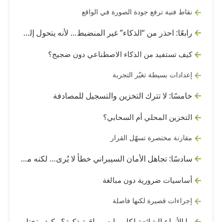
نقاط فنية ترفع جودة الصورة في الواقع
رابعًا: احذر من “الذكاء” غير المنضبط… لأنه يتحول إلى إزعاج
كيف تستفيد من الذكاء الاصطناعي دون ضجيج؟
إعدادات بسيطة تغيّر التجربة
خامسًا: لا تترك التخزين والتسجيل للمصادفة
التخزين المحلي أم السحابي؟
مقارنة مختصرة تسهّل القرار
سادسًا: تجاهل الأمان السيبراني خطأ لا يُرى… لكنه مكلف
أساسيات ضرورية دون مبالغة
إجراءات قصيرة لكنها فاصلة
ما الأنواع الشائعة لكاميرات مراقبة ذكية؟ وكيف تختار دون تعقيد؟