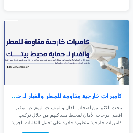
كاميرات خارجية مقاومة للمطر والغبار لـ حماية محيط بيتك
يبحث الكثير من أصحاب الفلل والمنشآت اليوم عن توفير أقصى درجات الأمان لمحيط مساكنهم من خلال تركيب كاميرات خارجية متطورة قادرة على تحمل التقلبات الجوية ورصد التحركات بدقة متناهية. بناءً على ذلك، لم يعد تأمين البيوت يعتمد على الحراسة التقليدية المجهدة أو الأسوار المرتفعة فحسب، بل صار قائماً على التكنولوجيا الرقمية والعدسات الذكية التي توثق الأحداث لحظة بلحظة. علاوة على ذلك، فإن اعتمادك على منظومة متطورة من فئة كاميرات خارجية مقاومة للمطر والغبار لـ حماية محيط بيتك يمنحك عينًا ساهرة لا تنام، وحصانة أمنية شاملة تمنح عائلتك الطمأنينة وراحة البال على مدار الساعة. من جهة أخرى، نلاحظ دائماً أن الأجواء المناخية في المملكة تفرض تحديات بالغة القسوة على الأجهزة الإلكترونية؛ نظراً لارتفاع درجات الحرارة في الصيف، والتعرض الدائم لعواصف الأتربة الناعمة والأمطار الموسمية، مما يستوجب فحص المعايير الهندسية للهياكل قبل الشراء لتفادي الأعطال الفجائية. لذلك، يسعى هذا الدليل الشامل والمفصل إلى استعراض أفضل الأنظمة المتاحة في السوق، والخصائص التقنية الواجب توافرها في العدسات، وكيفية التخطيط الهندسي للمنظومة لضمان أعلى تشغيل تشغيلي مستدام. من واقع ممارستنا الميدانية الطويلة في تصميم وبناء شبكات الأمان، نجد أن التأسيس الصحيح واختيار الأجهزة المعتمدة يحميان استثمارك المالي لسنوات طويلة. أفضل كاميرات خارجية لتأمين محيط الفلل والمباني بالمنطقة الشرقية تتنوع الخيارات العتادية والبرمجية المطروحة في الأسواق للأنظمة الأمنية، حيث يتطلع المستهلك للمقارنة لمعرفة افضل كاميرا خارجية للمنازل؟ وما هي الأنواع التقنية التي تضمن له بثاً مستقراً دون انقطاع أو تشويش. بناءً على ذلك، يتطلب التأمين الحقيقي التعامل مع مؤسسات هندسية معتمدة توفر عتاداً أصلياً بضمانات حقيقية وتبتعد تماماً عن الأجهزة المقلدة ذات العدسات الرديئة. علاوة على ذلك، فإن دمج خصائص الرؤية الليلية الملونة والذكاء الاصطناعي يمنحك نظاماً دفاعياً استباقياً يطلق صافرات الإنذار فور رصد أي اختراق للمحيط. بناءً على ممارستنا الميدانية وتتبعنا لمتطلبات العملاء، تتكامل الأنظمة الأمنية لتقديم حلول حماية شاملة تشتمل على الخيارات الأساسية التالية: أفضل كاميرات مراقبة للمنازل خارجية بدقة 4K: توفر تفاصيل مذهلة تمكنك من قراءة لوحات السيارات والتعرف على ملامح الوجوه بوضوح تام حتى من مسافات بعيدة. كاميرات مراقبة خارجية بدون أسلاك (Battery-Powered): تمنحك مرونة فائقة في التثبيت فوق الأشجار أو الأسوار البعيدة دون الحاجة لتمديد كابلات طاقة، وتعمل باستقلالية كاملة ببطاريات تدوم لأشهر. كاميرا مراقبة خارجية عن طريق الجوال: ربط المنظومة الأمنية بالكامل بتطبيقات الهواتف الذكية لمشاهدة البث المباشر، سماع وتحدث الصوت، واستقبال التنبيهات الفورية من أي مكان في العالم. كاميرا مراقبة خارجية 360 درجة المتحركة (PTZ): تتيح لك التحكم الكامل في زوايا الرؤية وتدوير العدسة في كافة الاتجاهات لتغطية المساحات الشاسعة والساحات الأمامية بمرونة فائقة وبدون أي نقاط عمياء. لذلك، يمثل التواجد والتعامل مع شركة متخصصة تقدم خدمات التثبيت والبرمجة خطوة جوهرية لضمان تمديد الشبكات واختيار زوايا التوجيه الصحيحة البعيدة عن وهج الشمس العمودي. من جهة أخرى، نلاحظ أن العملاء الذين يتساءلون ما هي أفضل كاميرا واي فاي خارجية؟ يغفلون أحياناً عن أهمية معالجة تداخل الإشارات، وهو ما يجعل تتبع الموديلات المزودة بهوائيات مزدوجة وقوية الخيار الأكثر أماناً واستدامة للمدى الطويل لمنع تقطيع بث الفيديو اللحظي. المواصفات التقنية والهندسية لمعايير الحماية والمقاومة المناخية العالية لا تتوقف كفاءة منظومة التأمين الخارجي عند جودة دقة الصورة فحسب، بل تمتد لتشمل البنية الهندسية للعدسة والمعالج وقدرة الصمود الهيكلي أمام المتغيرات المناخية القاسية. بناءً على المعايير الهندسية لعام 2026، فإن تركيب أي أجهزة في الساحات المفتوحة يتطلب التحقق من معيار الحماية العالمي (Ingress Protection) المعروف باختصار IP، والذي يحدد مدى إحكام غلق الجهاز ضد تغلغل ذرات الغبار الناعمة ومياه الأمطار والسيول لضمان ديمومة عمل المعالجات الداخلية دون حدوث التماس كهربائي أو تلف فني. وتتمثل أهم المواصفات والخصائص الواجب توافرها في المنظومة لضمان الأداء التشغيلي الممتاز في النقاط المتسلسلة التالية: معيار الحماية (IP67 / IP68): يجب ألا يقل العتاد الخارجي عن هذه المعايير لضمان الصمود الكامل أمام العواصف الرملية الشديدة وضغط المياه المباشر أثناء هطول الأمطار الغزيرة. تقنية النطاق الديناميكي الواسع (True WDR): معالجة برمجية حاسمة لتباين الإضاءة؛ حيث تمنع سواد الصورة الناتج عن وهج أشعة الشمس الساطعة، مما يضمن ظهور التفاصيل بوضوح كامل في الظل. الهيكل المضاد للصدمات والتخريب (IK10 Vandal-Proof): حماية الكاميرا بغطاء زجاجي ومعدني صلب يتحمل الضربات ومحاولات التكسير أو التخريب المتعمد من قبل الدخلاء. أفضل كاميرا مراقبة خارجية زوم (Optical Zoom): احتواء الجهاز على تقريب بصري حقيقي يحافظ على ثبات دقة الصورة ونقائها عند تكبير اللقطة لرصد الأهداف البعيدة دون حدوث بكسلة بصرية. هل ترغب في تأمين منزلك أو منشأتك بأحدث أنظمة الكاميرات الخارجية المقاومة للطقس؟ نحن في شركة المختص نوفر لك حلولاً أمنية متكاملة تشمل توريد وتركيب الكاميرات بدقة 4K مع ربطها بالجوال وضمان معتمد يحمي أمانك وخصوصيتك بالكامل. 💬 تواصل معنا الآن عبر الواتساب: 966568205426+ هندسة توزيع المنظومة الخارجية وكيفية تجنب الثغرات البصرية والنقاط العمياء إن عملية التخطيط الهندسي وتوزيع نقاط التصوير لا تقل أهمية أبداً عن شراء الأجهزة ذاتها؛ فالتوزيع العشوائي يترك مساحات غير مغطاة يمكن استغلالها دون رصد بَصَرّي. من واقع ممارستنا التطبيقية الممتدة، نجد أن معاينة الموقع وتحديد الارتفاعات المناسبة لكل كاميرا هو الأساس الذي تبنى عليه الاستراتيجيات الأمنية المحترفة؛ حيث يجب تثبيت الأجهزة بارتفاعات تمنع العبث اليدوي بها، وفي نفس الوقت تسمح بوضوح الزاوية البصرية لالتقاط الملامح بدقة هندسية كاملة تمنع حدوث أي اختراقات. ولضمان توازن الألوان ووضوح الرؤية التام للزوار، نوصي بتأمل معايير التوزيع الهندسي الموضحة باللون الداكن المتباين في الجدول التالي: المنطقة المستهدفة بالتأمين نوع الكاميرا والعدسة الموصى بها الهدف الاستراتيجي من التثبيت الفني البوابات ومداخل السيارات الرئيسية عدسة ضيقة متغيرة (Varifocal) بدقة 4K عالية الوضوح. التعرف الدقيق على وجوه الزوار وقراءة لوحات المركبات بدقة كاملة ومنع التسلل. الأسوار والممرات الجانبية الطويلة كاميرات اسطوانية (Bullet) ذات مدى رؤية ليلي طويل بالأشعة تحت الحمراء. رصد أي محاولات تسلق أو اقتراب مشبوه على امتداد المحيط الخارجي للمبنى. الساحات المفتوحة والحدائق الخلفية كاميرات قبانية متحركة (PTZ) 360 درجة مع تتبع آلي ذكي للأجسام. تغطية المساحات الكبيرة وتتبع التحركات بمرونة والتحكم بالزوايا عن بعد دون ثغرات. من جهة أخرى، نلاحظ أن التساؤلات المالية تشغل بال الكثير من المستهلكين، ويدور الاستفسار دائماً حول كاميرات مراقبة خارجية كم سعرها؟ وما هي كاميرات المراقبة الخارجية التي تدعم دقة 4k؟ وتكلفة التأسيس الشاملة للموقع. وتكمن الحقائق التقنية لعام 2026 في أن السعر يتفاوت بناءً على سعة الأقراص الصلبة التخزينية، وحجم تمديد الكابلات، ونوع المعالجات البرمجية؛ حيث تظل أنظمة IP السلكية المتطورة المربوطة بكابلات Cat6 المعزولة داخل أنابيب PVC صلبة هي الأعلى كفاءة والأجدر بالاستثمار للمدى الطويل لحماية أعمالك وعقاراتك بثبات تقني تام. مقارنة تطبيقية وتقنية بين الكاميرات السلكية (IP) والكاميرات اللاسلكية (Wi-Fi) الخارجية عند التخطيط لبناء الشبكة الأمنية للمحيط الخارجي، يقع الملاك في حيرة فنية حول اختيار البنية التحتية الأنسب لطبيعة عقاراتهم؛ فالأجهزة تختلف هندسياً في طريقة تنفيذها واستقرار نقل البيانات الرقمية لتفادي حدوث أي بطء أو فقدان في جودة بث الفيديو اللحظي عالي الوضوح تحت الظروف الجوية المتقلبة. وينقسم التنفيذ في الفلل والمنشآت التجارية إلى الخيارين التقنيين التاليين: أولاً: منظومة الكاميرات السلكية (PoE / IP Systems) الاحترافية تعتمد هذه المنظومة على تمديد كابلات شبكة موحدة من نوع Cat6 تقوم بنقل بيانات البث وتغذية الكاميرا بالطاقة الكهربائية في نفس الوقت عبر تقنية (Power over Ethernet). تمتاز هذه الشبكة بالاستقرار التقني المطلق والثبات التام؛ حيث لا تتأثر بوجود عوائق خرسانية أو جدران ضخمة تفصل الكاميرات عن جهاز التسجيل المركزي، مما يجعلها الخيار الأول والأساسي للمؤسسات، والمجمعات التجارية، والفلل السكنية الضخمة التي تتطلب دقة 4K و8K فائقة النقاوة وسعات تخزين ضخمة لأسابيع متواصلة دون انقطاع فني. ثانياً: منظومة الكاميرات اللاسلكية (Smart Wi-Fi) المرنة تعتمد هذه الكاميرات على نقل بث الفيديو والبيانات عبر موجات الواي فاي اللاسلكية، مما يقلل كلياً من حجم التمديدات الإنشائية والحاجة لثقب الجدران الخارجية، وبالتالي يحافظ تماماً على جمالية واجهات المباني. تمتاز هذه المنظومة بالمرونة العالية وسهولة التركيب والنقل؛ ولكن من ناحية أخرى، تنطوي على بعض القيود الفنية، أبرزها حاجتها لوجود مصدر كهرباء قريب لتغذية الكاميرا، وقابليتها للتأثر بضعف شبكة الإنترنت المحلية، مما يتطلب تركيب مقويات إشارة معزولة ومخصصة للحفاظ على جودة البث الحي دون انقطاع. نبذة عن شركة المختص لحلول الأنظمة الأمنية المتكاملة بالمنطقة الشرقية إذا كنت تطمح إلى بناء منظومة حماية حديدية وانتقال حقيقي نحو البيئات الرقمية الآمنة والمعتمدة على الفهم الهندسي والتقني المتقدم للأنظمة الذكية، فإن شركة المختص لأنظمة الأمن والحماية هي شريكك الاستراتيجي والأفضل بالمملكة العربية السعودية الرائدة في تركيب كاميرات المراقبة وأنظمة الأمان المتكاملة بخبرة طويلة تمتد لسنوات. نحن نقدم حلولاً متكاملة وشاملة تشمل: تركيب كاميرات مراقبة داخلية وخارجية بجودة عالية، أنظمة إنذار متطورة ضد السرقة والحريق، أنظمة التحكم في الدخول (Access Control)، أجهزة البصمة والحضور والانصراف، شبكات المراقبة وربط الكاميرات بالجوال، بالإضافة إلى صيانة وتحديث الأنظمة الأمنية القائمة بكفاءة تامة. نحن نغطي كافة المدن الرئيسية والفرعية في المنطقة الشرقية بأسرع وقت وبأفضل جودة تنفيذ، ومن أبرزها: الدمام، الخبر، الظهران، الجبيل، الأحساء (الهفوف والمبرز)، القطيف، رأس تنورة، الخفجي، بقيق، النعيرية، قرية العليا، حفر الباطن، صفوى، سيهات، عنك، الجش، وتاروت، لنصل إليك أينما كنت لضمان أمانك المطلق لعام 2026. قسم الأسئلة الشائعة (FAQs) المتخصصة في الأنظمة الأمنية والسيو (معدل الألوان) س: ما هي افضل كاميرا خارجية للمنازل وأفضل كاميرا واي فاي خارجية؟ ج: تعتبر الكاميرات الشبكية (IP Systems) المعتمدة بمعايير حماية IP67 من شركات عالمية رائدة مثل Hikvision وDahua هي الأفضل للمنازل لمقاومتها العالية للطقس، وتبرز الموديلات اللاسلكية الذكية المزودة بهوائيات مزدوجة كأفضل خيارات الواي فاي لسهولة ربطها ومراقبتها عبر الجوال مباشرة بخصوصية تامة. س: كاميرات مراقبة خارجية كم سعرها وما هي الأنظمة التي تدعم دقة 4K؟ ج: تختلف الأسعار بناءً على سعة التخزين وحجم التمديدات الإنشائية ونوع المعالج؛ وتتوفر أنظمة 4K احترافية متكاملة تقدمها الشركات المتخصصة مثل شركة المختص ضمن باقات وعروض شاملة التوريد والتركيب والبرمجة بأسعار تنافسية تلائم كافة الاحتياجات والميزانيات. المصادر والمراجع المعتمدة تم إعداد وتوثيق هذا الدليل الفني والأمني الشامل والموسع استناداً إلى الخبرات التطبيقية الممتدة والتحليليّة لمهندسي و