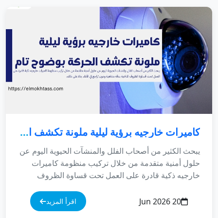
كاميرات خارجيه برؤية ليلية ملونة تكشف الحركة بوضوح تام
يبحث الكثير من أصحاب الفلل والمنشآت الحيوية اليوم عن حلول أمنية متقدمة من خلال تركيب منظومة كاميرات خارجيه ذكية قادرة على العمل تحت قساوة الظروف المناخية بدقة متناهية ودون تراجع في الأداء. بناءً على ذلك، لم يعد تأمين البيوت يقتصر على الحراسة التقليدية أو الأسوار المرتفعة، بل تحول إلى منظومة رقمية متكاملة تعتمد على الرصد اللحظي وتوثيق الأحداث بدقة فائقة. علاوة على ذلك، فإن اعتمادك على عدسات ذكية من فئة كاميرات خارجيه برؤية ليلية ملونة تكشف الحركة بوضوح تام يمنحك حصانة أمنية شاملة مبنية على عتاد تقني موثوق وخوارزميات معالجة ذكية للغاية لحماية ممتلكاتك وعائلتك على مدار الساعة. من جهة أخرى، نلاحظ دائماً أن الأجواء المناخية المتغيرة في المنطقة الشرقية تتطلب مواصفات هندسية خاصة للعدسات والهياكل الخارجية؛ نظراً لارتفاع مستويات الرطوبة ومعدلات الحرارة السنوية، وهو ما يتطلب اختيار عتاد أصلي يتحمل الأجواء الخارجية دون تراجع في دقة الصورة أو ثبات الإشارة. لذلك، يسعى هذا الدليل الشامل والمفصل إلى استعراض أفضل الأنواع، الميزات الفنية، وآليات التوزيع الصحيحة لمساعدتك في اتخاذ القرار الاستثماري الأنسب. من واقع ممارستنا الطويلة في تصميم وبناء شبكات الأمان، نجد أن التأسيس الهندسي السليم للكابلات واختيار زوايا التصوير الصحيحة يحميان استثمارك المالي لسنوات طويلة. أفضل أنظمة كاميرات خارجيه لتأمين محيط الفلل والمباني بالمنطقة الشرقية تتعدد الخيارات العتادية المطروحة في السوق للأنظمة الأمنية، حيث يتطلع العميل دائماً لمعرفة ما أفضل كاميرات مراقبة للمنازل خارجية؟ والمقارنة الفنية بينها للوصول إلى أعلى درجات الأمان الممكنة لحماية منشأته أو مسكنه الخاص. بناءً على ذلك، يتطلب الاستثمار الناجح التعامل مع مؤسسات هندسية معتمدة توفر عتاداً أصلياً بضمانات حقيقية وتبتعد تماماً عن القطع التجارية المقلدة. علاوة على ذلك، فإن دمج تقنيات الاستشعار الذكي والإنذار المبكر يمنح منزلك خط دفاع استباقي متكامل يرسل إشعارات حية لهاتفك فور رصد أي اختراق للمحيط. بناءً على ممارستنا الميدانية وتتبعنا لمتطلبات المشاريع، تتكامل المنظومات لتقديم حماية شاملة تشتمل على المسارات الفنية التالية: افضل كاميرا تصوير خارجيه ملونة (Full-Color): التي تعتمد على مستشعرات متطورة للغاية تتيح التقاط صور واضحة ومضاءة بالألوان الكاملة حتى في حالات الظلام الدامس المحيط بالمنزل. كاميرات مراقبة خارجية بدون أسلاك: تمنحك مرونة كاملة في التثبيت فوق الأسوار البعيدة دون الحاجة لتمديد كابلات طاقة، وتعمل باستقلالية كاملة ببطاريات ليثيوم طويلة الأمد. كاميرا مراقبة خارجية 360 درجة (PTZ): المزودة بتقنيات التقريب البصري العالي والتدوير الذكي لتغطية الساحات المفتوحة والمواقف والمستودعات الكبيرة بمرونة بصرية فائقة وبدون أي نقاط عمياء. كاميرا مراقبة خارجية عن طريق الجوال: ربط فوري ومباشر مع تطبيقات الهواتف الذكية لمشاهدة البث الحي، التحدث وسماع الأصوات، والتحكم بزوايا التصوير عن بعد بكل سلاسة. لذلك، يمثل التواجد والتعامل مع شركة متخصصة تقدم خدمات التثبيت والبرمجة خطوة جوهرية لضمان تمديد الشبكات واختيار زوايا التوجيه الصحيحة. من جهة أخرى، نلاحظ أن الكثير من المستهلكين يتساءلون ما هي أفضل كميرا واي فاي خارجية؟ وتكمن الإجابة التقنية في اختيار الأنظمة المزودة بهوائيات مزدوجة وقوية من فئة كاميرات مراقبة خارجية واي فاي احترافية لضمان قوة المعالجة وتجنب الأنظمة التجارية الرديئة التي تفقد اتصالها بالشبكة عند أدنى تذبذب في الإشارة المحلية. المواصفات الهندسية لعدسات الرؤية الليلية الملونة وقدرتها على الصمود المناخي لا تتوقف قوة استخدام عتاد كاميرات خارجيه متطورة عند الاسم التجاري العريق فحسب، بل تمتد لتشمل البنية الهندسية الداخلية للمعالجات والرقاقات التكنولوجية التي تدير سيكولوجية الصورة الرقمية. بناءً على المعايير المعتمدة لعام 2026، فإن تكنولوجيا معالجة الصورة الليلية تعتمد على فتحات عدسة واسعة جداً (فتحة F1.0) ومصابيح ليد دافئة (Warm LEDs) تقوم بتنوير المحيط بشكل غير مزعج، مما يحول الظلام الدامس إلى صورة نهارية واضحة تكشف ملامح الوجه بدقة تامة. وتتمثل أهم الخصائص والمواصفات الفنية المدمجة في الأنظمة لضمان جودة الأداء في النقاط المتسلسلة التالية: معايير الحماية والمقاومة الهيكلية (IP67 / IP68): تصنيع الأجهزة بهياكل معدنية صلبة مضادة للصدمات والتخريب، ومقاومة كلياً لتغلغل ذرات الغبار الناعمة ومياه الأمطار والسيول لضمان ديمومة المنظومة. تقنية النطاق الديناميكي الواسع (True WDR): معالجة برمجية حاسمة لتباين الإضاءة القوي الناجم عن أشعة الشمس الساطعة في فترات النهار لمنع وهج الصورة وضمان ظهور كافة التفاصيل في الظل بوضوح كامل. التحليلات الذكية المبنية على الذكاء الاصطناعي (AI Analytics): قدرة الكاميرا الذاتية على تصنيف الأجسام (بشر، مركبات) ورصد التسكع واختراق الخطوط الافتراضية، مما يقلل من التنبيهات الخاطئة الناتجة عن حركة الرياح أو أوراق الأشخاص. هل ترغب في تأمين منزلك أو منشأتك بأحدث أنظمة الكاميرات الخارجية بالمنطقة الشرقية؟ نحن في شركة المختص نوفر لك حلولاً أمنية متكاملة تشمل توريد وتركيب الكاميرات بدقة 4K مع ربطها بالجوال وضمان معتمد يحمي أمانك وخصوصيتك بالكامل. 💬 تواصل معنا الآن عبر الواتساب: 966568205426+ هندسة توزيع العدسات لمنع الاختراقات وتأمين النقاط العمياء بمحيط البيت إن عملية التخطيط الهندسي وتوزيع نقاط التصوير حول المباني والقصور لا تقل أهمية أبداً عن جودة المواصفات الفنية للكاميرات؛ فالتوزيع العشوائي يترك مساحات غير مغطاة ونقاطاً عمياء (Blind Spots) يمكن استغلالها دون رصد بَصَرّي. بناءً على ممارستنا التطبيقية الممتدة، نجد أن معاينة الموقع بدقة وتحديد الارتفاعات المناسبة لكل عدسة هو الأساس الذي تبنى عليه الاستراتيجيات الأمنية المحترفة؛ حيث يجب تثبيت الأجهزة بارتفاعات تمنع العبث اليدوي بها، وفي نفس الوقت تسمح بوضوح الزاوية لالتقاط تفاصيل الحركة بدقة هندسية كاملة. ولضمان توازن الألوان ووضوح الرؤية التام للزوار، نوصي بتأمل معايير التوزيع الهندسي الموضحة باللون الداكن المتباين في الجدول التالي: المنطقة المستهدفة بالتأمين نوع الكاميرا والعدسة الموصى بها الهدف الاستراتيجي من التثبيت الفني المداخل والأسوار الخارجية للمبنى كاميرات اسطوانية (Bullet) بدقة 4K ذات ظلال رؤية ملونة مستمرة. رصد التحرّكات ومراقبة الأسوار الطويلة ومنع محاولات الاختراق أو التسلق فوراً. الكراج ومواقف السيارات الخارجية عدسات ضيقة متغيرة ومزودة بخاصية رصد لوحات المركبات بدقة. توثيق هويات السيارات القادمة والمغادرة وحماية الممتلكات المادية الخارجية. الساحات المفتوحة والحدائق الخلفية كاميرات متحركة (PTZ) 360 درجة مع خاصية التتبع الآلي للمركبات والأشخاص. تغطية مساحات شاسعة بعدسة واحدة والتحكم بزوايا التقريب البصري (Zoom) عن بعد. من جهة أخرى، نلاحظ أن الكثير من العملاء يحرصون على تتبع الأسعار لمعرفة التكلفة الكلية للموقع، ويدور الاستفسار دائماً حول كاميرات مراقبة خارجية كم سعرها؟ وتكمن الحقائق التقنية في أن التكلفة تتفاوت بناءً على نوع المنظومة وسعة الأقراص التخزينية وحجم الكابلات والتمديدات المطلوبة؛ ولكن بصفة عامة، فإن الاستثمار في شبكات IP السلكية المتطورة المربوطة بكابلات Cat6 المعزولة داخل أنابيب حماية مخصصة (PVC) يعتبر الخيار الأكثر استقراراً وجدارة للمباني، نظراً لعدم تأثرها بالمسافات أو بضعف شبكة الإنترنت المحلية، مما يضمن تدفقاً مستمراً للبيانات دون أي تقطيع فني. مقارنة تطبيقية وهندسية بين الأنظمة السلكية والأنظمة اللاسلكية للمحيط الخارجي عند التخطيط لبناء الشبكة الأمنية للمحيط الخارجي للمباني، يقع العميل في حيرة فنية حول اختيار البنية التحتية الأنسب لطبيعة عقاره السكني أو التجاري. بناءً على المعايير الهندسية المعمول بها لعام 2026، تنقسم آليات التنفيذ والاستقرار الرقمي لربط الكاميرات بأجهزة العرض والتسجيل إلى مسارين تشغيليين أساسيين، لكل منهما اشتراطات خاصة تتوافق مع نمط البناء والميزانية المحددة للمشروع. وينقسم التنفيذ في المنشآت والفلل السكنية إلى الخيارين التاليين: أولاً: منظومة الكاميرات السلكية (PoE / IP Systems) الاحترافية تعتمد هذه المنظومة على تمديد كابلات شبكة موحدة من نوع Cat6 تقوم بنقل بيانات البث وتغذية الكاميرا بالطاقة الكهربائية في نفس الوقت عبر تقنية (Power over Ethernet). تمتاز هذه الشبكة بالاستقرار التقني المطلق والثبات التام؛ حيث لا تتأثر بوجود عوائق خرسانية أو جدران ضخمة تفصل الكاميرات عن جهاز التسجيل المركزي، مما يجعلها الخيار الأول والأساسي للمؤسسات، والمجمعات التجارية، والفلل السكنية الضخمة التي تتطلب دقة 4K و8K فائقة النقاوة وسعات تخزين ضخمة لأسابيع متواصلة دون انقطاع فني. ثانياً: منظومة الكاميرات اللاسلكية (Smart Wi-Fi) المرنة تعتمد هذه الكاميرات على نقل بث الفيديو والبيانات عبر موجات الواي فاي اللاسلكية، مما يقلل كلياً من حجم التمديدات الإنشائية والحاجة لثقب الجدران الخارجية، وبالتالي يحافظ تماماً على جمالية الواجهات المعمارية. تمتاز هذه المنظومة بالمرونة العالية وسهولة التركيب والنقل؛ ولكن من ناحية أخرى، تنطوي على بعض القيود الفنية، أبرزها حاجتها لوجود مصدر كهرباء قريب لتغذية الكاميرا، وقابليتها للتأثر بضعف شبكة الإنترنت المحلية، مما يتطلب تركيب مقويات إشارة مخصصة للحفاظ على جودة البث الحي دون انقطاع. نبذة عن شركة المختص لحلول الأنظمة الأمنية المتكاملة بالمنطقة الشرقية إذا كنت تطمح إلى Throat بناء منظومة حماية حديدية وانتقال حقيقي نحو البيئات الرقمية الآمنة والمعتمدة على الفهم الهندسي والتقني المتقدم للأنظمة الذكية، فإن شركة المختص لأنظمة الأمن والحماية هي شريكك الاستراتيجي والأفضل بالمملكة العربية السعودية الرائدة في تركيب كاميرات المراقبة وأنظمة الأمان المتكاملة بخبرة طويلة تمتد لسنوات. نحن نقدم حلولاً متكاملة وشاملة تشمل: تركيب كاميرات مراقبة داخلية وخارجية بجودة عالية، أنظمة إنذار متطورة ضد السرقة والحريق، أنظمة التحكم في الدخول (Access Control)، أجهزة البصمة والحضور والانصراف، شبكات المراقبة وربط الكاميرات بالجوال، بالإضافة إلى صيانة وتحديث الأنظمة الأمنية القائمة بكفاءة تامة. نحن نغطي كافة المدن الرئيسية والفرعية في المنطقة الشرقية بأسرع وقت وبأفضل جودة تنفيذ، ومن أبرزها: الدمام، الخبر، الظهران، الجبيل، الأحساء (الهفوف والمبرز)، القطيف، رأس تنورة، الخفجي، بقيق، النعيرية، قرية العليا، حفر الباطن، صفوى، سيهات، عنك، الجش، وتاروت، لنصل إليك أينما كنت لضمان أمانك المطلق لعام 2026. قسم الأسئلة الشائعة (FAQs) المتخصصة في الأنظمة الأمنية والسيو (معدل الألوان) س: ما أفضل كاميرات مراقبة للمنازل خارجية وما هي أفضل كميرا واي فاي خارجية؟ ج: تعتبر الكاميرات الشبكية (IP Systems) المعتمدة بمعايير حماية IP67 وفتحات عدسة واسعة للرؤية الملونة من شركات عالمية مثل Hikvision وDahua هي الأفضل للمنازل، وتبرز الموديلات اللاسلكية الذكية المزودة بهوائيات مزدوجة كأفضل خيارات الواي فاي لسهولة ربطها ومراقبتها عبر الجوال بخصوصية تامة. س: كاميرات مراقبة خارجية كم سعرها وتكلفة تركيب المنظومة؟ ج: تختلف الأسعار بناءً على سعة التخزين وحجم التمديدات الإنشائية ونوع المعالجات البرمجية؛ وتتوفر أنظمة احترافية متكاملة تقدمها الشركات المتخصصة مثل شركة المختص ضمن باقات وعروض شاملة التوريد والتركيب والبرمجة مع الضمان بأسعار تنافسية تلائم كافة الاحتياجات. المصادر والمراجع المعتمدة تم إعداد وتوثيق هذا الدليل الفني والأمني الشامل والموسع استناداً إلى الخبرات التطبيقية الممتدة و
20 Jun 2026
اقرأ المزيد