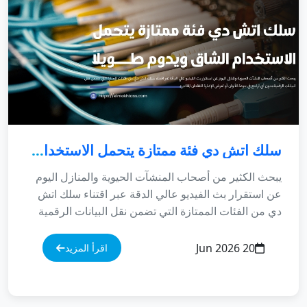
سلك اتش دي فئة ممتازة يتحمل الاستخدام الشاق ويدوم طويلاً
يبحث الكثير من أصحاب المنشآت الحيوية والمنازل اليوم عن استقرار بث الفيديو عالي الدقة عبر اقتناء سلك اتش دي من الفئات الممتازة التي تضمن نقل البيانات الرقمية بدون أي تراجع في جودة الألوان أو تعرض الإشارة للفقدان المفاجئ. بناءً على ذلك، لم يعد توصيل أجهزة أرشفة المراقبة (NVR) أو شاشات العرض الرقمية يعتمد على الوصلات التقليدية الرديئة، بل صار يتطلب كابلات معزولة ومطابقة لأحدث المعايير الهندسية. علاوة على ذلك، فإن اعتمادك على خيار مدروس من فئة سلك اتش دي فئة ممتازة يتحمل الاستخدام الشاق ويدوم طويلاً يمنحك بثاً متواصلاً ومستقراً وميزة تشغيلية ممتازة لعرض لقطات الكاميرات والأجهزة بجودة عالية. من جهة أخرى، نلاحظ دائماً أن المسافات الطويلة بين أجهزة التسجيل وشاشات المراقبة الرئيسية تفرض تحديات هندسية بالغة التعقيد، حيث تتأثر الأسلاك العادية بالموجات الكهرومغناطيسية المحيطة بها وتسبب تقطيعاً مستمراً في الإشارة أو ظهور نويز (Noise) بَصَرّي مشوش. لذلك، يسعى هذا الدليل الشامل والمفصل إلى تفكيك المواصفات الفنية للكابلات الرقمية والإجابة عن كافة التساؤلات التشغيلية لمساعدتك في اتخاذ القرار الاستثماري الأصح. من واقع ممارستنا الطويلة في تأسيس البنية التحتية للأنظمة الأمنية وشبكات العرض الفاخرة، نجد أن التأسيس الصحيح للوصلات يحمي عتاد الأجهزة ويضمن معالجة ممتازة للبيانات لسنوات طويلة دون أعطال. أفضل مواصفات سلك اتش دي وكيفية اختيار الكابل الأنسب للمسافات البعيدة تتنوع الخيارات العتادية والموديلات المطروحة في الأسواق للوصلات الرقمية، حيث يتطلع العميل دائماً لمعرفة ما هو كابل HD؟ وكيف يمكن التفريق بين الفئات التجارية الرخيصة والقطع الأصلية القادرة على تمرير جودة الـ 4K والـ 8K دون مشكلات. بناءً على ذلك، يتطلب النجاح في بناء شبكة العرض والتحكم التعامل مع جهات هندسية متخصصة توفر كابلات محمية ومطابقة للمقاييس العالمية لحماية حسابك الاستثماري من الهدر المالي. علاوة على ذلك، فإن مرونة هذه التوصيات تمنحك القدرة على ربط الأجهزة المختلفة وعرض الكاميرات المنزلية بدقة متناهية. بناءً على ممارستنا الميدانية اليومية وتتبعنا لمتطلبات المشاريع، تتكامل التوصيلات الرقمية لتقديم حلول بث شاملة تشتمل على المسارات الفنية التالية: سلك اتش دي 4K الاحترافي: كابلات مصممة بنطاق ترددي عريض (Bandwidth) يصل إلى 18 جيجابت في الثانية أو أعلى، مما يضمن عرض لقطات الفيديو فائقة الوضوح بسلاسة مطلقة وبدون أي تأخير فني. سلك اتش دي طويل للمشاريع: فئات مخصصة تمتاز بأقطار نحاسية سميكة وعزل مزدوج من الألومنيوم، مما يسمح بسحب سلك اتش دي 10 متر أو تمديد سلك اتش دي 30 متر دون الحاجة لمرسلات إشارة إضافية. سلك اتش دي تايب سي (Type-C to HDMI): وصلات عصرية تتيح للمستخدمين ربط واستعراض سلك اتش دي من الجوال أو الأجهزة اللوحية الذكية مباشرة على الشاشات الكبيرة بمرونة فائقة وأمان تشغيلي كامل. لذلك، يمثل التخطيط الفني خطوة جوهرية للحصول على بث مستقر، ويتساءل البعض استهلاكياً حول هل سلك HDMI يدعم 4K؟ وتكمن الإجابة التقنية في أن الدعم يتوقف على إصدار الكابل (يفضل ألا يقل عن الإصدار HDMI 2.0 أو HDMI 2.1)؛ لضمان نقل معدل تحديث الصور (Refresh Rate) العالي. من جهة أخرى، نلاحظ أن التوجه للشراء العشوائي دون فحص مستويات العزل الداخلي يؤدي لتلف الأجهزة عند ارتفاع درجات الحرارة، وهو ما يجعل الاستعانة بالشركات الرسمية المعتمدة هو المسار الأصح والأكثر استدامة للمستقبل. المعايير الهندسية لعزل التوصيلات الرقمية وحمايتها من التداخل الكهرومغناطيسي لا تتوقف قوة كفاءة استخدام **سلك اتش دي** متطور عند حدود نقاء النحاس الداخلي فحسب، بل تمتد لتشمل الهندسة الهيكلية لطبقات العزل الخارجي؛ فالإشارات الرقمية الحساسة المارة عبر الكابلات تكون عرضة للتأثر بالمجالات الكهربائية الناتجة عن كابلات الطاقة المجاورة لها في مجاري التمديد (Conduits). بناءً على تحديثات البنية التحتية لعام 2026، فإن معالجة هذه المشكلة تتطلب الاعتماد على كابلات مزودة بتقنية العزل ثلاثي الطبقات (Triple Shielding) لمنع حدوث التقطيع اللحظي في الصورة والحفاظ على ثبات البث. وتتمثل أهم المواصفات الهندسية والآليات الواجب توافرها في الكابلات لضمان التشغيل المستقر في النقاط المتسلسلة التالية: مستويات النقاء النحاسي (Oxygen-Free Copper): استخدام موصلات نحاسية خالية من الأكسجين بنسبة تتجاوز 99%، مما يقلل من المقاومة الكهربائية للسلك ويمنع تراجع جودة الإشارة عبر المسافات البعيدة. المطلي بالذهب أو النيكل (Gold-Plated Connectors): حماية رؤوس الكابلات بطبقة من الذهب عيار 24 قيراط لمنع تآكل أو أكسدة الموصلات نتيجة الرطوبة العالية، ولضمان اتصال ميكانيكي محكم لا ينفصل. دعم بروتوكولات حماية المحتوى الرقمي (HDCP): توافق برمجيات السلك مع معايير حماية البث، مما يضمن عرض المحتوى المشفر وتوصيل المنظومات الأمنية دون ظهور شاشات سوداء أو رسائل خطأ برمجية. بناءً على ذلك، فإن التحقق من هذه التفاصيل الهندسية يحمي عتاد منشأتك ويضمن لك الحصول على بث حي يتسم بالثبات والنقاء الفني الاستثنائي. من جهة أخرى، يتساءل الكثير من العملاء تجارياً حول كم سعر سلك hd؟ وكم سعر كابل hd؟ في السوق؛ وتكمن الحقائق التقنية في أن التكلفة تتفاوت بناءً على طول السلك (مثل الفروقات بين الكابلات القصيرة وفئات سلك اتش دي طويل) ومستوى التشكيل الهيكلي له، حيث تظل التمديدات المعتمدة والمحمية هي الأعلى قيمة والأجدر بالاستثمار لحماية سلامة المنشآت بذكاء وبدون أي وعود مضللة. هل ترغب في تأسيس بنية تحتية حديدية وشبكات عرض أمنية متكاملة بالمنطقة الشرقية؟ نحن في شركة المختص نوفر لك حلولاً متكاملة تشمل توريد وتركيب كاميرات المراقبة وتمديد الشبكات والوصلات الاحترافية بأسعار تنافسية وضمان معتمد يحمي أمانك بالكامل. 💬 تواصل معنا الآن عبر الواتساب: 966568205426+ الهندسة التوزيعية للبنية التحتية وتأمين مسارات الكابلات الرقمية في المنشأة إن عملية التخطيط الهندسي وتوزيع مسارات التمديد لكابلات العرض وكاميرات المراقبة لا تقل أهمية أبداً عن جودة العتاد ذاته؛ فالتوزيع العشوائي يضع الأسلاك في مواجهة مباشرة مع عوامل التلف المادي أو التداخل الكهربائي. من واقع ممارستنا التطبيقية الممتدة، نجد أن معاينة المساحات وتحديد الأبعاد الدقيقة هو الأساس الذي تبنى عليه الاستراتيجيات الأمنية والتقنية الناجحة؛ حيث يجب تمرير الكابلات داخل قنوات معزولة ومحمية بالكامل لضمان استقرار تدفق البيانات الرقمية بدقة كاملة وبدون أي نقاط ضعف. ولضشان توازن الألوان ووضوح الرؤية التام للزوار، نستعرض معايير اختيار الأقطار والمسافات الهندسية الموضحة باللون الداكن المتباين في الجدول التالي: طول المسار المطلوب فئة وعيار السلك الموصى به (AWG) الهدف التقني والاستقرار الرقمي المستهدف المسافات القصيرة (من 1 إلى 3 متر) سلك قياسي عيار 30 AWG فائق المرونة والانسيابية. ربط غرف التحكم والشاشات القريبة بأجهزة التسجيل دون حيز مكاني ضخم. المسافات المتوسطة (من 5 إلى 10 متر) سلك معزول عيار 28 AWG يدعم نقل دقة 4K كاملة. تمديد التوصيلات للمكاتب الإدارية والشاشات الجدارية بثبات تام وبدون تقطيع. المسافات البعيدة (من 15 إلى 30 متر) سلك سميك عيار 24 AWG أو كابلات ألياف ضوئية نشطة (Active Optical). تغطية المساحات الشاسعة والمستودعات الكبيرة ونقل البيانات دون فقدان التزامن. من جهة أخرى، نلاحظ أن الأنظمة الاحترافية يتم دمجها بآليات حماية ميكانيكية متكاملة، مثل تمرير الكابلات داخل أنابيب PVC صلبة لحمايتها من القوارض وعوامل الرطوبة العالية، مما يضمن استمرارية بث البيانات دون تراجع. بناءً على ذلك، فإن السير وفق هذه المعايير المنهجية يوفر بيئة تشغيلية آمنة للمنشأة، ويمنحك السيطرة الكاملة على أمنك الرقمي من خلال عرض متواصل لللقطات يتسم بالثبات والنقاء الهيكلي الاستثنائي أمام كافة المتغيرات الاقتصادية والبيئية. مقارنة هندسية وتطبيقية بين الكابلات النحاسية التقليدية وكابلات الألياف الضوئية (HDMI Fiber) عند التخطيط لتأسيس غرف المراقبة وعرض البيانات للمنشآت الكبرى، يقع المهندسون في حيرة فنية حول اختيار نوع الوسيط الناقل للإشارة؛ فالأجهزة تختلف هندسياً في طريقة معالجتها للمسافات البعيدة واستقرار نقل البيانات الرقمية لتفادي حدوث أي بطء أو تراجع في جودة بث الفيديو اللحظي عالي الوضوح. وينقسم التنفيذ في بيئات العمل والمباني المؤسسية إلى الخيارين التقنيين التاليين: أولاً: الكابلات النحاسية القياسية (Standard Copper HDMI) تعتمد هذه المنظومة التقليدية على تمرير الإشارات الرقمية عبر شعيرات من النحاس النقي المحمي بطبقات عزل متعددة. تمتاز هذه الكابلات بالتكلفة الاقتصادية والمرونة العالية وسهولة الصيانة والتركيب، مما يجعلها الخيار المثالي والأكثر شيوعاً للمسافات القصيرة والمتوسطة داخل المنازل والمكاتب الإدارية المعزولة؛ ولكن من ناحية أخرى، تنطوي على قيود فنية عند الحاجة للتمديد لمسافات تتجاوز 15 متراً، حيث تبدأ الإشارة في الضعف التدريجي وتتطلب استخدام مقويات إشارة خارجية مكلفة للحفاظ على ثبات العرض. ثانياً: كابلات الألياف الضوئية النشطة (Active Optical HDMI / AOC) تعتمد هذه التقنية الحديثة على تحويل الإشارات الكهربائية الرقمية إلى إشارات ضوئية يتم تمريرها بسرعة الضوء عبر شعيرات زجاجية دقيقة للغاية داخل السلك. تمتاز هذه المنظومة بالقدرة المطلقة على نقل البيانات لمسافات شاسعة تصل إلى 100 متر وأكثر دون أي فقدان في الجودة وبدون أي تقطيع فني نهائياً، فضلاً عن حصانتها الكاملة ضد التداخلات المغناطيسية، مما يجعلها الخيار الأول والأساسي لتأمين مصانع الجبيل، ومستودعات الدمام، والمشاريع الكبرى بالمنطقة الشرقية لعام 2026. نبذة عن شركة المختص لحلول الأنظمة الأمنية المتكاملة بالمنطقة الشرقية إذا كنت تطمح إلى بناء منظومة حماية حديدية وانتقال حقيقي نحو البيئات الرقمية الآمنة والمعتمدة على الفهم الهندسي والتقني المتقدم للأنظمة الذكية، فإن شركة المختص لأنظمة الأمن والحماية هي شريكك الاستراتيجي والأفضل بالمملكة العربية السعودية الرائدة في تركيب كاميرات المراقبة وأنظمة الأمان المتكاملة بخبرة طويلة تمتد لسنوات. نحن نقدم حلولاً متكاملة وشاملة تشمل: تركيب كاميرات مراقبة داخلية وخارجية بجودة عالية، أنظمة إنذار متطورة ضد السرقة والحريق، أنظمة التحكم في الدخول (Access Control) ، أجهزة البصمة والحضور والانصراف، شبكات المراقبة وربط الكاميرات بالجوال، بالإضافة إلى صيانة وتحديث الأنظمة الأمنية القائمة بكفاءة تامة. نحن نغطي كافة المدن الرئيسية والفرعية في المنطقة الشرقية بأسرع وقت وبأفضل جودة تنفيذ، ومن أبرزها: الدمام، الخبر، الظهران، الجبيل، الأحساء (الهفوف والمبرز)، القطيف، رأس تنورة، الخفجي، بقيق، النعيرية، قرية العليا، حفر الباطن، صفوى، سيهات، عنك، الجش، وتاروت، لنصل إليك أينما كنت لضمان أمانك المطلق لعام 2026. قسم الأسئلة الشائعة (FAQs) المتخصصة في التوصيلات الرقمية والسيو (معدل الألوان) س: ما هو كابل HD وكيف يضمن نقل الصورة بأعلى نقاء؟ ج: كابل HD (أو كابل HDMI) هو الواجهة الرقمية الموحدة لنقل بيانات الفيديو غير المضغوطة والصوت الرقمي المتزامن بسرعات فائقة من أجهزة البث والتسجيل إلى الشاشات؛ ويضمن النقاء المطلق بفضل اعتماده على النحاس النقي الخالي من الأكسجين وطبقات العزل الكثيفة لمنع التداخلات اللحظية. س: كم سعر سلك hd وكم سعر كابل hd في السعودية اليوم؟ ج: تتفاوت التكلفة الإجمالية للكابلات بناءً على معايير الجودة والإصدار وطول المسار المطلوبة للمشروع (مثل الفروقات بين الوصلات القصيرة وفئات 10 متر أو 30 متر)؛ وتتوفر خيارات اقتصادية ممتازة للاستخدامات الشخصية، بينما
20 Jun 2026
اقرأ المزيد