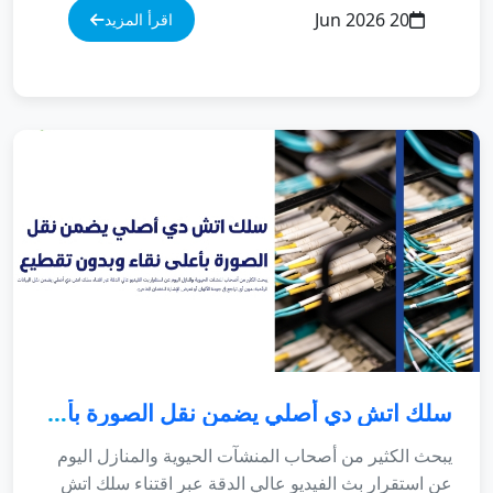
20 Jun 2026
اقرأ المزيد
سلك اتش دي أصلي يضمن نقل الصورة بأعلى نقاء وبدون تقطيع
يبحث الكثير من أصحاب المنشآت الحيوية والمنازل اليوم عن استقرار بث الفيديو عالي الدقة عبر اقتناء سلك اتش دي أصلي يضمن نقل البيانات الرقمية بدون أي تراجع في جودة الألوان أو تعرض الإشارة للفقدان المفاجئ. بناءً على ذلك، لم يعد توصيل أجهزة أرشفة المراقبة (NVR) أو شاشات العرض الرقمية يعتمد على الوصلات التقليدية الرديئة، بل صار يتطلب كابلات معزولة ومطابقة لأحدث المعايير الهندسية. علاوة على ذلك، فإن اعتمادك على خيار مدروس من فئة سلك اتش دي أصلي يضمن نقل الصورة بأعلى نقاء وبدون تقطيع يمنحك بثاً متواصلاً ومستقراً وميزة تشغيلية ممتازة لعرض لقطات الكاميرات والأجهزة بجودة عالية. من جهة أخرى، نلاحظ دائماً أن المسافات الطويلة بين أجهزة التسجيل وشاشات المراقبة الرئيسية تفرض تحديات هندسية بالغة التعقيد، حيث تتأثر الأسلاك العادية بالموجات الكهرومغناطيسية المحيطة بها وتسبب تقطيعاً مستمراً في الإشارة أو ظهور نويز (Noise) بَصَرّي مشوش. لذلك، يسعى هذا الدليل الشامل والمفصل إلى تفكيك المواصفات الفنية للكابلات الرقمية والإجابة عن كافة التساؤلات التشغيلية لمساعدتك في اتخاذ القرار الاستثماري الأصح. من واقع ممارستنا الطويلة في تأسيس البنية التحتية للأنظمة الأمنية وشبكات العرض الفاخرة، نجد أن التأسيس الصحيح للوصلات يحمي عتاد الأجهزة ويضمن معالجة ممتازة للبيانات لسنوات طويلة دون أعطال. أفضل مواصفات سلك اتش دي وكيفية اختيار الكابل الأنسب للمسافات البعيدة تتنوع الخيارات العتادية والموديلات المطروحة في الأسواق للوصلات الرقمية، حيث يتطلع العميل دائماً لمعرفة ما هو كابل HD؟ وكيف يمكن التفريق بين الفئات التجارية الرخيصة والقطع الأصلية القادرة على تمرير جودة الـ 4K والـ 8K دون مشكلات. بناءً على ذلك، يتطلب النجاح في بناء شبكة العرض والتحكم التعامل مع جهات هندسية متخصصة توفر كابلات محمية ومطابقة للمقاييس العالمية لحماية حسابك الاستثماري من الهدر المالي. علاوة على ذلك، فإن مرونة هذه التوصيات تمنحك القدرة على ربط الأجهزة المختلفة وعرض الكاميرات المنزلية بدقة متناهية. بناءً على ممارستنا الميدانية اليومية وتتبعنا لمتطلبات المشاريع، تتكامل التوصيلات الرقمية لتقديم حلول بث شاملة تشتمل على المسارات الفنية التالية: سلك اتش دي 4K الاحترافي: كابلات مصممة بنطاق ترددي عريض (Bandwidth) يصل إلى 18 جيجابت في الثانية أو أعلى، مما يضمن عرض لقطات الفيديو فائقة الوضوح بسلاسة مطلقة وبدون أي تأخير فني. سلك اتش دي طويل للمشاريع: فئات مخصصة تمتاز بأقطار نحاسية سميكة وعزل مزدوج من الألومنيوم، مما يسمح بسحب سلك اتش دي 10 متر أو تمديد سلك اتش دي 30 متر دون الحاجة لمرسلات إشارة إضافية. سلك اتش دي تايب سي (Type-C to HDMI): وصلات عصرية تتيح للمستخدمين ربط واستعراض سلك اتش دي من الجوال أو الأجهزة اللوحية الذكية مباشرة على الشاشات الكبيرة بمرونة فائقة وأمان تشغيلي كامل. لذلك، يمثل التخطيط الفني خطوة جوهرية للحصول على بث مستقر، ويتساءل البعض استهلاكياً حول هل سلك HDMI يدعم 4K؟ وتكمن الإجابة التقنية في أن الدعم يتوقف على إصدار الكابل (يفضل ألا يقل عن الإصدار HDMI 2.0 أو HDMI 2.1)؛ لضمان نقل معدل تحديث الصور (Refresh Rate) العالي. من جهة أخرى، نلاحظ أن التوجه للشراء العشوائي دون فحص مستويات العزل الداخلي يؤدي لتلف الأجهزة عند ارتفاع درجات الحرارة، وهو ما يجعل الاستعانة بالشركات الرسمية المعتمدة هو المسار الأصح والأكثر استدامة للمستقبل. المعايير الهندسية لعزل التوصيلات الرقمية وحمايتها من التداخل الكهرومغناطيسي لا تتوقف قوة كفاءة استخدام **سلك اتش دي** متطور عند حدود نقاء النحاس الداخلي فحسب، بل تمتد لتشمل الهندسة الهيكلية لطبقات العزل الخارجي؛ فالإشارات الرقمية الحساسة المارة عبر الكابلات تكون عرضة للتأثر بالمجالات الكهربائية الناتجة عن كابلات الطاقة المجاورة لها في مجاري التمديد (Conduits). بناءً على تحديثات البنية التحتية لعام 2026، فإن معالجة هذه المشكلة تتطلب الاعتماد على كابلات مزودة بتقنية العزل ثلاثي الطبقات (Triple Shielding) لمنع حدوث التقطيع اللحظي في الصورة والحفاظ على ثبات البث. وتتمثل أهم المواصفات الهندسية والآليات الواجب توافرها في الكابلات لضمان التشغيل المستقر في النقاط المتسلسلة التالية: مستويات النقاء النحاسي (Oxygen-Free Copper): استخدام موصلات نحاسية خالية من الأكسجين بنسبة تتجاوز 99%، مما يقلل من المقاومة الكهربائية للسلك ويمنع تراجع جودة الإشارة عبر المسافات البعيدة. المطلي بالذهب أو النيكل (Gold-Plated Connectors): حماية رؤوس الكابلات بطبقة من الذهب عيار 24 قيراط لمنع تآكل أو أكسدة الموصلات نتيجة الرطوبة العالية، ولضمان اتصال ميكانيكي محكم لا ينفصل. دعم بروتوكولات حماية المحتوى الرقمي (HDCP): توافق برمجيات السلك مع معايير حماية البث، مما يضمن عرض المحتوى المشفر وتوصيل المنظومات الأمنية دون ظهور شاشات سوداء أو رسائل خطأ برمجية. بناءً على ذلك، فإن التحقق من هذه التفاصيل الهندسية يحمي عتاد منشأتك ويضمن لك الحصول على بث حي يتسم بالثبات والنقاء الفني الاستثنائي. من جهة أخرى، يتساءل الكثير من العملاء تجارياً حول كم سعر سلك hd؟ وكم سعر كابل hd؟ في السوق؛ وتكمن الحقائق التقنية في أن التكلفة تتفاوت بناءً على طول السلك (مثل الفروقات بين الكابلات القصيرة وفئات سلك اتش دي طويل) ومستوى التشكيل الهيكلي له، حيث تظل التمديدات المعتمدة والمحمية هي الأعلى قيمة والأجدر بالاستثمار لحماية سلامة المنشآت بذكاء وبدون أي وعود مضللة. هل ترغب في تأسيس بنية تحتية حديدية وشبكات عرض أمنية متكاملة بالمنطقة الشرقية؟ نحن في شركة المختص نوفر لك حلولاً متكاملة تشمل توريد وتركيب كاميرات المراقبة وتمديد الشبكات والوصلات الاحترافية بأسعار تنافسية وضمان معتمد يحمي أمانك بالكامل. 💬 تواصل معنا الآن عبر الواتساب: 966568205426+ الهندسة التوزيعية للبنية التحتية وتأمين مسارات الكابلات الرقمية في المنشأة إن عملية التخطيط الهندسي وتوزيع مسارات التمديد لكابلات العرض وكاميرات المراقبة لا تقل أهمية أبداً عن جودة العتاد ذاته؛ فالتوزيع العشوائي يضع الأسلاك في مواجهة مباشرة مع عوامل التلف المادي أو التداخل الكهربائي. من واقع ممارستنا التطبيقية الممتدة، نجد أن معاينة المساحات وتحديد الأبعاد الدقيقة هو الأساس الذي تبنى عليه الاستراتيجيات الأمنية والتقنية الناجحة؛ حيث يجب تمرير الكابلات داخل قنوات معزولة ومحمية بالكامل لضمان استقرار تدفق البيانات الرقمية بدقة كاملة وبدون أي نقاط ضعف. ولضمان توازن الألوان ووضوح الرؤية التام للزوار، نستعرض معايير اختيار الأقطار والمسافات الهندسية الموضحة باللون الداكن المتباين في الجدول التالي: طول المسار المطلوب فئة وعيار السلك الموصى به (AWG) الهدف التقني والاستقرار الرقمي المستهدف المسافات القصيرة (من 1 إلى 3 متر) سلك قياسي عيار 30 AWG فائق المرونة والانسيابية. ربط غرف التحكم والشاشات القريبة بأجهزة التسجيل دون حيز مكاني ضخم. المسافات المتوسطة (من 5 إلى 10 متر) سلك معزول عيار 28 AWG يدعم نقل دقة 4K كاملة. تمديد التوصيلات للمكاتب الإدارية والشاشات الجدارية بثبات تام وبدون تقطيع. المسافات البعيدة (من 15 إلى 30 متر) سلك سميك عيار 24 AWG أو كابلات ألياف ضوئية نشطة (Active Optical). تغطية المساحات الشاسعة والمستودعات الكبيرة ونقل البيانات دون فقدان التزامن. من جهة أخرى، نلاحظ أن الأنظمة الاحترافية يتم دمجها بآليات حماية ميكانيكية متكاملة، مثل تمرير الكابلات داخل أنابيب PVC صلبة لحمايتها من القوارض وعوامل الرطوبة العالية، مما يضمن استمرارية بث البيانات دون تراجع. بناءً على ذلك، فإن السير وفق هذه المعايير المنهجية يوفر بيئة تشغيلية آمنة للمنشأة، ويمنحك السيطرة الكاملة على أمنك الرقمي من خلال عرض متواصل للقطات يتسم بالثبات والنقاء الهيكلي الاستثنائي أمام كافة المتغيرات الاقتصادية والبيئية. مقارنة هندسية وتطبيقية بين الكابلات النحاسية التقليدية وكابلات الألياف الضوئية (HDMI Fiber) عند التخطيط لتأسيس غرف المراقبة وعرض البيانات للمنشآت الكبرى، يقع المهندسون في حيرة فنية حول اختيار نوع الوسيط الناقل للإشارة؛ فالأجهزة تختلف هندسياً في طريقة معالجتها للمسافات البعيدة واستقرار نقل البيانات الرقمية لتفادي حدوث أي بطء أو تراجع في جودة بث الفيديو اللحظي عالي الوضوح. وينقسم التنفيذ في بيئات العمل والمباني المؤسسية إلى الخيارين التقنيين التاليين: أولاً: الكابلات النحاسية القياسية (Standard Copper HDMI) تعتمد هذه المنظومة التقليدية على تمرير الإشارات الرقمية عبر شعيرات من النحاس النقي المحمي بطبقات عزل متعددة. تمتاز هذه الكابلات بالتكلفة الاقتصادية والمرونة العالية وسهولة الصيانة والتركيب، مما يجعلها الخيار المثالي والأكثر شيوعاً للمسافات القصيرة والمتوسطة داخل المنازل والمكاتب الإدارية المعزولة؛ ولكن من ناحية أخرى، تنطوي على قيود فنية عند الحاجة للتمديد لمسافات تتجاوز 15 متراً، حيث تبدأ الإشارة في الضعف التدريجي وتتطلب استخدام مقويات إشارة خارجية مكلفة للحفاظ على ثبات العرض. ثانياً: كابلات الألياف الضوئية النشطة (Active Optical HDMI / AOC) تعتمد هذه التقنية الحديثة على تحويل الإشارات الكهربائية الرقمية إلى إشارات ضوئية يتم تمريرها بسرعة الضوء عبر شعيرات زجاجية دقيقة للغاية داخل السلك. تمتاز هذه المنظومة بالقدرة المطلقة على نقل البيانات لمسافات شاسعة تصل إلى 100 متر وأكثر دون أي فقدان في الجودة وبدون أي تقطيع فني نهائياً، فضلاً عن حصانتها الكاملة ضد التداخلات المغناطيسية، مما يجعلها الخيار الأول والأساسي لتأمين مصانع الجبيل، ومستودعات الدمام، والمشاريع الكبرى بالمنطقة الشرقية لعام 2026. نبذة عن شركة المختص لحلول الأنظمة الأمنية المتكاملة بالمنطقة الشرقية إذا كنت تطمح إلى بناء منظومة حماية حديدية وانتقال حقيقي نحو البيئات الرقمية الآمنة والمعتمدة على الفهم الهندسي والتقني المتقدم للأنظمة الذكية، فإن شركة المختص لأنظمة الأمن والحماية هي شريكك الاستراتيجي والأفضل بالمملكة العربية السعودية الرائدة في تركيب كاميرات المراقبة وأنظمة الأمان المتكاملة بخبرة طويلة تمتد لسنوات. نحن نقدم حلولاً متكاملة وشاملة تشمل: تركيب كاميرات مراقبة داخلية وخارجية بجودة عالية، أنظمة إنذار متطورة ضد السرقة والحريق، أنظمة التحكم في الدخول (Access Control)، أجهزة البصمة والحضور والانصراف، شبكات المراقبة وربط الكاميرات بالجوال، بالإضافة إلى صيانة وتحديث الأنظمة الأمنية القائمة بكفاءة تامة. نحن نغطي كافة المدن الرئيسية والفرعية في المنطقة الشرقية بأسرع وقت وبأفضل جودة تنفيذ، ومن أبرزها: الدمام، الخبر، الظهران، الجبيل، الأحساء (الهفوف والمبرز)، القطيف، رأس تنورة، الخفجي، بقيق، النعيرية، قرية العليا، حفر الباطن، صفوى، سيهات، عنك، الجش، وتاروت، لنصل إليك أينما كنت لضمان أمانك المطلق لعام 2026. قسم الأسئلة الشائعة (FAQs) المتخصصة في التوصيلات الرقمية والسيو (معدل الألوان) س: ما هو كابل HD وكيف يضمن نقل الصورة بأعلى نقاء؟ ج: كابل HD (أو كابل HDMI) هو الواجهة الرقمية الموحدة لنقل بيانات الفيديو غير المضغوطة والصوت الرقمي المتزامن بسرعات فائقة من أجهزة البث والتسجيل إلى الشاشات؛ ويضمن النقاء المطلق بفضل اعتماده على النحاس النقي الخالي من الأكسجين وطبقات العزل الكثيفة لمنع التداخلات اللحظية. س: كم سعر سلك hd وكم سعر كابل hd في السعودية اليوم؟ ج: تتفاوت التكلفة الإجمالية للكابلات بناءً على معايير الجودة والإصدار وطول المسار المطلوبة للمشروع (مثل الفروقات بين الوصلات القصيرة وفئات 10 متر أو 30 متر)؛ وتتوفر خيارات اقتصادية ممتازة للاستخدامات الشخصية، بينما توفر الشركات الهندسية ا