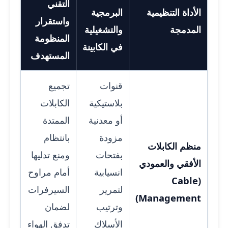
التقني
الأداة التنظيمية
البرمجية
واستقرار
المدمجة
والتشغيلية
المنظومة
في الكابينة
المستهدف
قنوات
تجميع
بلاستيكية
الكابلات
أو معدنية
الممتدة
مزودة
بانتظام
منظم الكابلات
بفتحات
ومنع تدليها
الأفقي والعمودي
انسيابية
أمام مراوح
(Cable
لتمرير
السيرفرات
Management)
وترتيب
لضمان
الأسلاك
تدفق الهواء