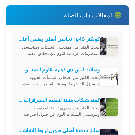
المقالات ذات الصلة
كونكتر rg45 نحاسي أصلي يضمن أعلى سرعة لنقل بيانات الشبكة
يبحث الكثير من مهندسي الشبكات ومؤسسي
المنظومات الرقمية اليوم عن تحقيق أقصى
درجات الثبات التشغيلي عبر اقتناء rg45 كونكتر
نحاسي أصلي يضمن نقل البيانات الرقمية
وصلات اتش دي ذهبية تقاوم الصدأ وتضمن جودة بث لا تضاهى
يبحث الكثير من أصحاب المنشآت الحيوية
والمنازل الفاخرة اليوم عن استقرار بث الفيديو
عالي الدقة عبر اقتناء موصلات وكابلات عالية
الموثوقية تضمن نقل الإشارات الرقمي
كبينه شبكات متينة لتنظيم السيرفرات والأسلاك وحمايتها تماماً
يبحث الكثير من مديري تقنية المعلومات
ومؤسسي الشبكات اليوم عن حلول احترافية
لتنظيم أجهزة الخوادم والموزعات من خلال
اقتناء كبينه شبكات متينة تضمن ترتيب الكابلات
سلك hdmi أصلي طويل لربط الشاشات والكمبيوترات بكفاءة عالية