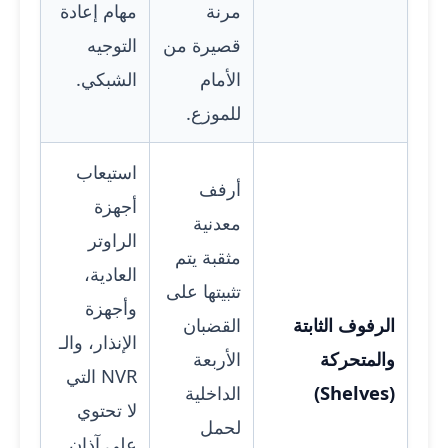
مرنة
مهام إعادة
قصيرة من
التوجيه
الأمام
الشبكي.
للموزع.
استيعاب
أرفف
أجهزة
معدنية
الراوتر
مثقبة يتم
العادية،
تثبيتها على
وأجهزة
الرفوف الثابتة
القضبان
الإنذار، والـ
والمتحركة
الأربعة
NVR التي
(Shelves)
الداخلية
لا تحتوي
لحمل
على آذان