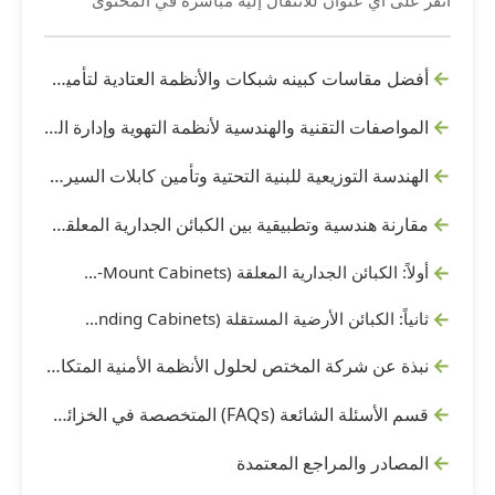
انقر على أي عنوان للانتقال إليه مباشرة في المحتوى
أفضل مقاسات كبينه شبكات والأنظمة العتادية لتأمين السيرفرات والموزعات
المواصفات التقنية والهندسية لأنظمة التهوية وإدارة الطاقة داخل الخزائن الشبكية
الهندسة التوزيعية للبنية التحتية وتأمين كابلات السيرفرات داخل الكابينة
مقارنة هندسية وتطبيقية بين الكبائن الجدارية المعلقة والكبائن الأرضية المستقلة للمشاريع
أولاً: الكبائن الجدارية المعلقة (Wall-Mount Cabinets)
ثانياً: الكبائن الأرضية المستقلة (Floor-Standing Cabinets)
نبذة عن شركة المختص لحلول الأنظمة الأمنية المتكاملة بالمنطقة الشرقية
قسم الأسئلة الشائعة (FAQs) المتخصصة في الخزائن الرقمية والسيو (معدل الألوان)
المصادر والمراجع المعتمدة