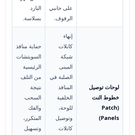
على جانبي
البارد
الرفوف.
بسلاسة.
إنهاء
كابلات
حماية منافذ
شبكة
السويتشات
المبنى
الرئيسية
الصلبة في
من التلف
لوحات توصيل
المنافذ
نتيجة
خطوط النت
الخلفية
السحب
(Patch
للوحة،
والفك
Panels)
وتوصيل
المتكرر،
كابلات
وتسهيل