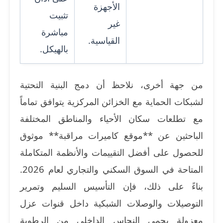
الأجهزة
تثبيت
غير
مباشرة
القياسية.
بالهيكل.
من جهة أخرى، نلاحظ أن دمج البنية التحتية
لشبكات الحماية مع الخزائن المركزية يتوافق تماماً
مع تطلعات سكان الأحياء والمناطق المختلفة
الباحثين عن **موقع كاميرات مراقبة** موثوق
للحصول على أفضل التقييمات والأنظمة المتكاملة
المتاحة في السوق السكني والتجاري لعام 2026.
بناءً على ذلك، فإن التأسيس السليم وتمرير
التوصيلات والوصلات الشبكية داخل قنوات عزل
معزولة يحمي النحاس الداخلي من الرطوبة