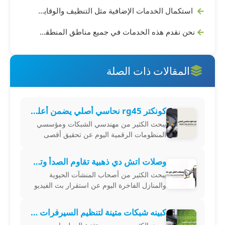
استكمال الخدمات الإضافية مثل التنظيف والوقاية من الإصابة المستقبلية
نحن نقدم هذه الخدمات في جميع مناطق المنطقة الشرقية السعودية، بما في ذلك الدمام، الأحساء، حفر الباطن، الجبيل، القطيف، الخبر، الخفجي، رأس تنورة، النعيرية، قرية العليا، والعديد من المناطق الأخرى في المنطقة الشرقية. تواصل معنا للحصول على الخدمة في أي منطقة تحتاجها
المقالات ذات الصلة
كونكتر rg45 نحاسي أصلي يضمن أعلى سرعة لنقل بيانات الشبكة
يبحث الكثير من مهندسي الشبكات ومؤسسي
المنظومات الرقمية اليوم عن تحقيق أقصى
درجات الثبات التشغيلي عبر اقتناء rg45 كونكتر
نحاسي أصلي يضمن نقل البيانات الرقمية
وصلات اتش دي ذهبية تقاوم الصدأ وتضمن جودة بث لا تضاهى
يبحث الكثير من أصحاب المنشآت الحيوية
والمنازل الفاخرة اليوم عن استقرار بث الفيديو
عالي الدقة عبر اقتناء موصلات وكابلات عالية
الموثوقية تضمن نقل الإشارات الرقمي
كبينه شبكات متينة لتنظيم السيرفرات والأسلاك وحمايتها تماماً