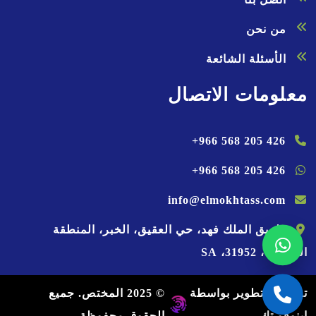
من نحن
الأسئلة الشائعة
معلومات الاتصال
+966 568 205 426
+966 568 205 426
info@elmokhtass.com
طريق الملك فهد، حي العقيق
،
الخبر
،
المنطقة
الشرقية
،
31952
،
SA
تصميم وتطوير بواسطة
© 2025 المختص. جميع
إينوفو تك
الحقوق محفوظة.