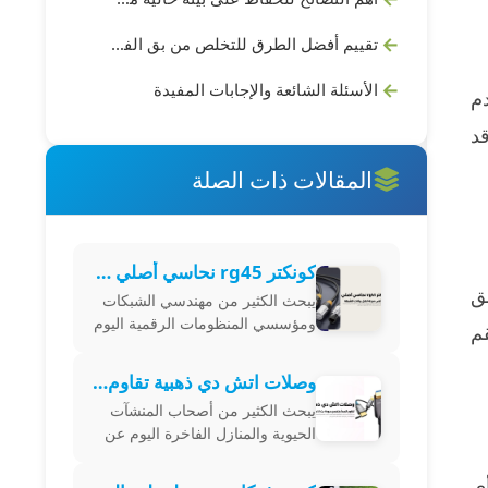
تقييم أفضل الطرق للتخلص من بق الفراش
الأسئلة الشائعة والإجابات المفيدة
م
د
المقالات ذات الصلة
كونكتر rg45 نحاسي أصلي يضمن أعلى سرعة لنقل بيانات الشبكة
ق
يبحث الكثير من مهندسي الشبكات
ومؤسسي المنظومات الرقمية اليوم
م
عن تحقيق أقصى درجات الثبات
التشغيلي عبر اقتناء rg45 كونكتر
وصلات اتش دي ذهبية تقاوم الصدأ وتضمن جودة بث لا تضاهى
نحاسي أصلي يضمن نقل البيانات
يبحث الكثير من أصحاب المنشآت
الرقمية
الحيوية والمنازل الفاخرة اليوم عن
استقرار بث الفيديو عالي الدقة عبر
اقتناء موصلات وكابلات عالية
ي