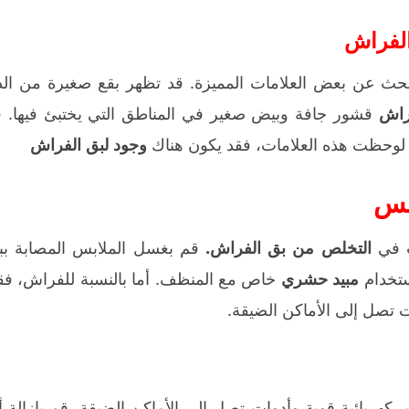
الفراش
حث عن بعض العلامات المميزة. قد تظهر بقع صغيرة من الد
راش
قشور جافة وبيض صغير في المناطق التي يختبئ فيها. ق
ذا لوحظت هذه العلامات، فقد يكون هناك
وجود لبق الفراش
بس
ت في
التخلص من بق الفراش.
قم بغسل الملابس المصابة بب
ستخدام
مبيد حشري
خاص مع المنظف. أما بالنسبة للفراش، فق
ت تصل إلى الأماكن الضيقة.
بائية قوية وأدوات تصل إلى الأماكن الضيقة. قم بإزالة أ