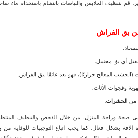
ر. قم بتنظيف الملابس والبياضات بانتظام باستخدام ماء ساخ
من بق الفراش
سجاد.
قتل أي بق محتمل.
لخشب المعالج حراريًا)، فهو يعد عائقًا لبق الفراش.
وية وفجوات الأثاث.
 من
الحشرات
.
لى صحة وراحة المنزل. من خلال الفحص والتنظيف المنتظم
الآفة بشكل فعال. كما يجب اتباع التوجيهات للوقاية من ب
 الفراش وقتًا، ولا يُنصح باستخدام طرق غير مثبتة فعَّاليته