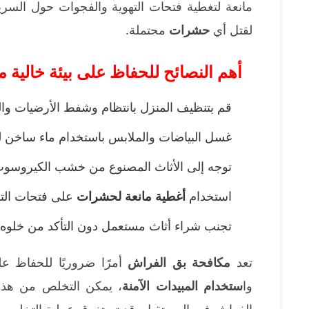
مانعة لتغطية فتحات التهوية والفجوات حول السري
لقتل أي
حشرات
محتملة.
أهم النصائح للحفاظ على بيئة خالية 
قم بتنظيف المنزل بانتظام وشفط الأرضيات وال
غسل البياضات والملابس باستخدام ماء ساخن ل
توجه إلى الأثاث المصنوع من خشب الكيروسوت (ا
استخدام
أغطية مانعة لحشرات
على فتحات الته
تجنب شراء أثاث مستعمل دون التأكد من خلوه
تعد
مكافحة بق الفراش
أمرًا ضروريًا للحفاظ ع
وا
ستخدام المبيدات الآمنة
، يمكن التخلص من هذه 
الفراش في المستقبل. قد تستغرق عملية التخلص من بق