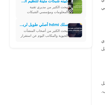
كبينه شبكات متينة لتنظيم السيرفرات والأسلاك وحمايتها تماماً
الموثوقية تضمن نقل الإشارات
ي
يبحث الكثير من مديري تقنية
الرقمي
المعلومات ومؤسسي الشبكات
اليوم عن حلول احترافية لتنظيم
أجهزة الخوادم والموزعات من خلال
سلك hdmi أصلي طويل لربط الشاشات والكمبيوترات بكفاءة عالية
اقتناء كبينه شبكات متينة تضمن
يبحث الكثير من أصحاب المنشآت
ترتيب الكابلات
الحيوية والمكاتب اليوم عن استقرار
ي
بث الفيديو عالي الدقة عبر اقتناء
سلك hdmi أصلي يضمن نقل
ّل
البيانات الرقمية بدون أي تراجع في
جودة
ّل
.