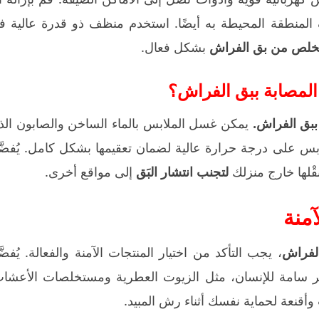
لمنطقة المحيطة به أيضًا. استخدم منظف ذو قدرة عالية ف
تخلص من بق الفراش
بشكل فعال.
المصابة ببق الفراش؟
ببق الفراش.
يمكن غسل الملابس بالماء الساخن والصابون الذ
ملابس على درجة حرارة عالية لضمان تعقيمها بشكل كامل. يُفضَ
ْلها خارج منزلك
لتجنب انتشار البَق
إلى مواقع أخرى.
منة
لفراش
، يجب التأكد من اختيار المنتجات الآمنة والفعالة. يُفضَ
 سامة للإنسان، مثل الزيوت العطرية ومستخلصات الأعشاب
 وأقنعة لحماية نفسك أثناء رش المبيد.