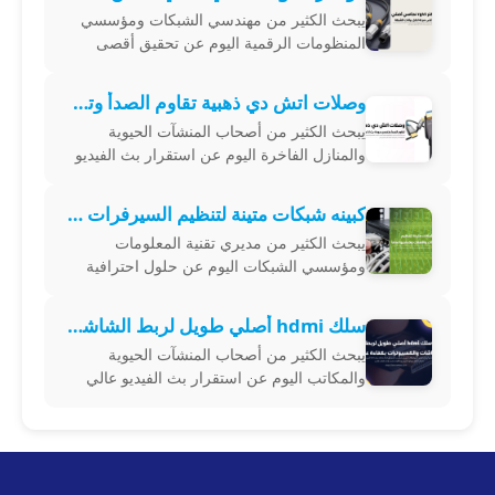
يبحث الكثير من مهندسي الشبكات ومؤسسي
المنظومات الرقمية اليوم عن تحقيق أقصى
درجات الثبات التشغيلي عبر اقتناء rg45 كونكتر
نحاسي أصلي يضمن نقل البيانات الرقمية
وصلات اتش دي ذهبية تقاوم الصدأ وتضمن جودة بث لا تضاهى
يبحث الكثير من أصحاب المنشآت الحيوية
والمنازل الفاخرة اليوم عن استقرار بث الفيديو
عالي الدقة عبر اقتناء موصلات وكابلات عالية
الموثوقية تضمن نقل الإشارات الرقمي
كبينه شبكات متينة لتنظيم السيرفرات والأسلاك وحمايتها تماماً
يبحث الكثير من مديري تقنية المعلومات
ومؤسسي الشبكات اليوم عن حلول احترافية
لتنظيم أجهزة الخوادم والموزعات من خلال
اقتناء كبينه شبكات متينة تضمن ترتيب الكابلات
سلك hdmi أصلي طويل لربط الشاشات والكمبيوترات بكفاءة عالية
يبحث الكثير من أصحاب المنشآت الحيوية
والمكاتب اليوم عن استقرار بث الفيديو عالي
الدقة عبر اقتناء سلك hdmi أصلي يضمن نقل
البيانات الرقمية بدون أي تراجع في جودة