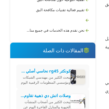
بق
تقييم فعالية تقنيات مكافحة البق
نحن نقدم هذه الخدمات في جميع مناطق المنطقة الشرقية السعودية، بما في ذلك الدمام، الأحساء، حفر الباطن، الجبيل، القطيف، الخبر، الخفجي، رأس تنورة، النعيرية، قرية العليا، والعديد من المناطق الأخرى في المنطقة الشرقية. تواصل معنا للحصول على الخدمة في أي منطقة تحتاجها
مل
ية
المقالات ذات الصلة
كونكتر rg45 نحاسي أصلي يضمن أعلى سرعة لنقل بيانات الشبكة
يبحث الكثير من مهندسي الشبكات
ئي
ومؤسسي المنظومات الرقمية اليوم
عن تحقيق أقصى درجات الثبات
ي
التشغيلي عبر اقتناء rg45 كونكتر
وصلات اتش دي ذهبية تقاوم الصدأ وتضمن جودة بث لا تضاهى
نحاسي أصلي يضمن نقل البيانات
يبحث الكثير من أصحاب المنشآت
الرقمية
الحيوية والمنازل الفاخرة اليوم عن