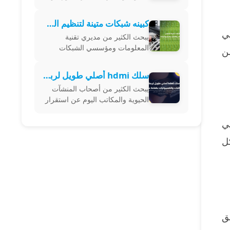
استقرار بث الفيديو عالي الدقة عبر
اقتناء موصلات وكابلات عالية
كبينه شبكات متينة لتنظيم السيرفرات والأسلاك وحمايتها تماماً
الموثوقية تضمن نقل الإشارات
ي
يبحث الكثير من مديري تقنية
الرقمي
المعلومات ومؤسسي الشبكات
ن
اليوم عن حلول احترافية لتنظيم
أجهزة الخوادم والموزعات من خلال
سلك hdmi أصلي طويل لربط الشاشات والكمبيوترات بكفاءة عالية
اقتناء كبينه شبكات متينة تضمن
يبحث الكثير من أصحاب المنشآت
ترتيب الكابلات
الحيوية والمكاتب اليوم عن استقرار
بث الفيديو عالي الدقة عبر اقتناء
سلك hdmi أصلي يضمن نقل
في
البيانات الرقمية بدون أي تراجع في
ل
جودة
ق